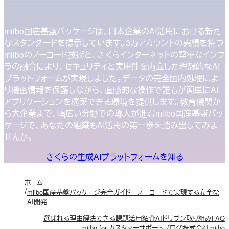
miibo国産基盤パッケージは、日本企業のAI活用における新た
なスタンダードを提示しています。3万アカウントの実績を持つ
miiboのノーコード技術と、さくらインターネットの堅牢なインフ
ラの融合により、セキュリティと実用性を両立した理想的なAI
プラットフォームが実現しました。データの完全国内処理によ
り機密情報を保護しながら、直感的な操作で誰もが簡単にAI
アプリケーションを構築できる環境を提供します。教育機関か
ら大企業まで、幅広い分野での導入が進むmiibo国産基盤パッ
ケージで、あなたの組織もAI活用の第一歩を踏み出してみま
せんか。
さくらの生成AIプラットフォームを知る
ホーム
miibo国産基盤パッケージ完全ガイド｜ノーコードで実現する安全な
AI開発
選ばれる理由
解決できる課題
活用紹介
AIドリブン
取り組み
FAQ
miibo for カスタマーサポート
ブログ
株式会社miibo