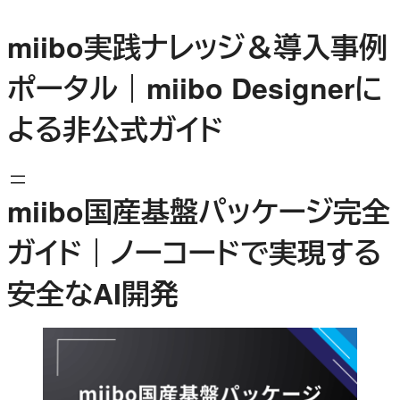
内
miibo実践ナレッジ＆導入事例
容
を
ポータル｜miibo Designerに
ス
キ
よる非公式ガイド
ッ
プ
miibo国産基盤パッケージ完全
ガイド｜ノーコードで実現する
安全なAI開発