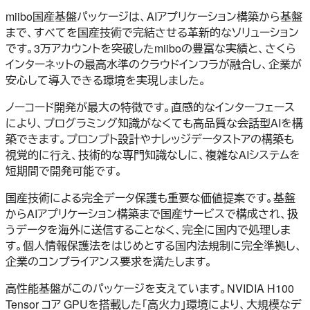
miibo国産基盤パッケージは、AIアプリケーション構築から基盤
まで、すべてを国産技術で完結させる革新的なソリューション
です。3万アカウントを突破したmiiboの豊富な実績と、さくら
インターネットの最高水準のクラウドインフラが融合し、企業が
安心して導入できる環境を実現しました。
ノーコード開発が最大の特徴です。直感的なインターフェース
により、プログラミング知識がなくても高品質な会話型AIを構
築できます。プロンプト設計やナレッジデータストアの構築も
視覚的に行え、技術的な専門知識なしに、複雑なAIシステムを
短期間で開発可能です。
国産技術による完全データ保護も重要な価値提案です。基盤
からAIアプリケーション構築まで国産サービスで構成され、扱
うデータを海外に送信することなく、完全に国内で処理しま
す。個人情報保護法をはじめとする国内法規制に完全準拠し、
企業のコンプライアンス要求を満たします。
高性能基盤がこのパッケージを支えています。NVIDIA H100
Tensor コア GPUを搭載した「高火力」環境により、大規模なデ