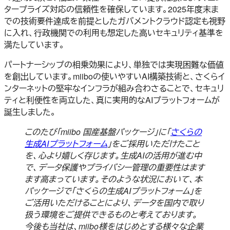
タープライズ対応の信頼性を確保しています。2025年度末ま
での技術要件達成を前提としたガバメントクラウド認定も視野
に入れ、行政機関での利用も想定した高いセキュリティ基準を
満たしています。
パートナーシップの相乗効果により、単独では実現困難な価値
を創出しています。miiboの使いやすいAI構築技術と、さくらイ
ンターネットの堅牢なインフラが組み合わさることで、セキュリ
ティと利便性を両立した、真に実用的なAIプラットフォームが
誕生しました。
このたび「miibo 国産基盤パッケージ」に「
さくらの
生成AIプラットフォーム
」をご採用いただけたこと
を、心より嬉しく存じます。生成AIの活用が進む中
で、データ保護やプライバシー管理の重要性はます
ます高まっています。そのような状況において、本
パッケージで「さくらの生成AIプラットフォーム」を
ご活用いただけることにより、データを国内で取り
扱う環境をご提供できるものと考えております。
今後も当社は、miibo様をはじめとする様々な企業