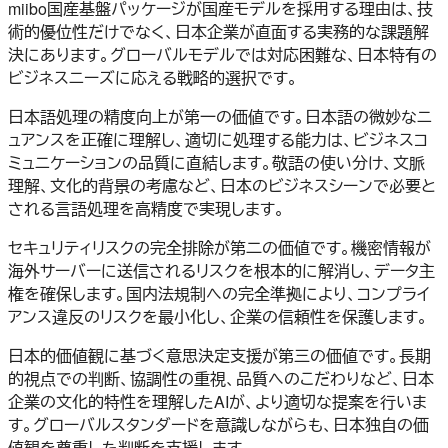
miibo国産基盤パッケージが国産モデルを採用する理由は、技
術的優位性だけでなく、日本企業が直面する実務的な課題解
決にあります。グローバルモデルでは対応困難な、日本特有の
ビジネスニーズに応える戦略的選択です。
日本語処理の精度向上が第一の価値です。日本語の微妙なニ
ュアンスを正確に理解し、適切に処理する能力は、ビジネスコ
ミュニケーションの品質に直結します。敬語の使い分け、文脈
理解、文化的背景の考慮など、日本のビジネスシーンで必要と
される言語処理を高精度で実現します。
セキュリティリスクの完全排除が第二の価値です。機密情報が
海外サーバーに送信されるリスクを根本的に解消し、データ主
権を確保します。国内法規制への完全準拠により、コンプライ
アンス違反のリスクを最小化し、企業の信頼性を保護します。
日本的価値観に基づく意思決定支援が第三の価値です。長期
的視点での判断、協調性の重視、品質へのこだわりなど、日本
企業の文化的特性を理解したAIが、より適切な提案を行いま
す。グローバルスタンダードを意識しながらも、日本独自の価
値観を尊重した判断を支援します。