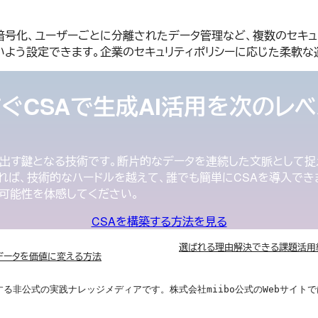
る通信の暗号化、ユーザーごとに分離されたデータ管理など、複数のセ
いよう設定できます。企業のセキュリティポリシーに応じた柔軟な
ぐCSAで生成AI活用を次のレ
の潜在能力を引き出す鍵となる技術です。断片的なデータを連続した文脈と
用すれば、技術的なハードルを越えて、誰でも簡単にCSAを導入でき
可能性を体感してください。
CSAを構築する方法を見る
選ばれる理由
解決できる課題
活用
A）でデータを価値に変える方法
する非公式の実践ナレッジメディアです。株式会社miibo公式のWebサイ