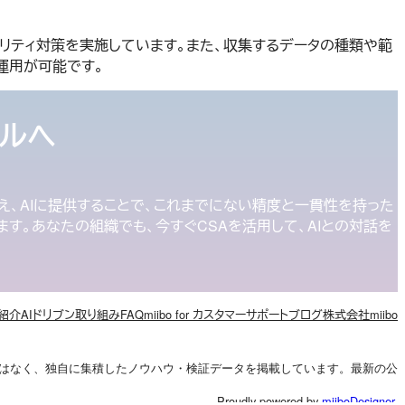
キュリティ対策を実施しています。また、収集するデータの種類や範
運用が可能です。
ベルへ
して捉え、AIに提供することで、これまでにない精度と一貫性を持った
ます。あなたの組織でも、今すぐCSAを活用して、AIとの対話を
紹介
AIドリブン
取り組み
FAQ
miibo for カスタマーサポート
ブログ
株式会社miibo
トではなく、独自に集積したノウハウ・検証データを掲載しています。最新の公
Proudly powered by
miiboDesigner
.