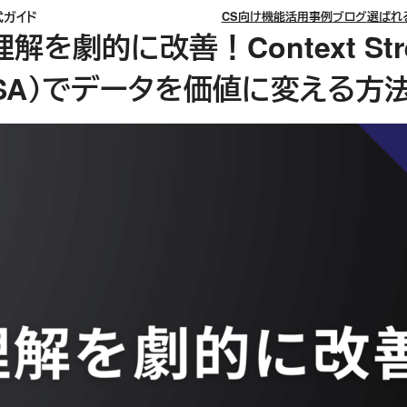
式ガイド
CS向け機能
活用事例
ブログ
選ばれ
解を劇的に改善！Context Str
（CSA）でデータを価値に変える方