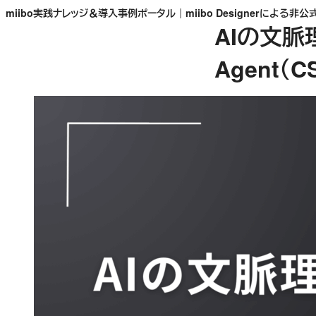
内
miibo実践ナレッジ＆導入事例ポータル｜miibo Designerによる非公
AIの文脈理
容
を
Agent
ス
キ
ッ
プ