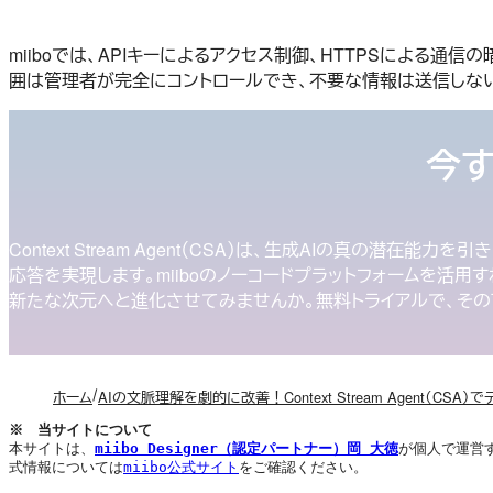
miiboでは、APIキーによるアクセス制御、HTTPSによ
囲は管理者が完全にコントロールでき、不要な情報は送信しな
今す
Context Stream Agent（CSA）は、生成AIの真
応答を実現します。miiboのノーコードプラットフォームを活
新たな次元へと進化させてみませんか。無料トライアルで、その
ホーム
AIの文脈理解を劇的に改善！Context Stream Agent（CS
※　当サイトについて
本サイトは、
miibo Designer（認定パートナー）岡 大徳
が個人で運営
式情報については
miibo公式サイト
をご確認ください。