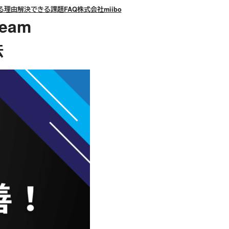
る理由
解決できる課題
FAQ
株式会社miibo
eam
法