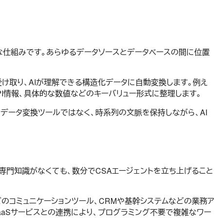
る革新的な仕組みです。あらゆるデータソースとデータベースの間に位置
受け取り、AIが理解できる構造化データに自動変換します。例え
PI情報、具体的な数値などのキーバリュー形式に整理します。
るデータ変換ツールではなく、時系列の文脈を保持しながら、AI
の専門知識がなくても、数分でCSAエージェントを立ち上げること
paceなどのコミュニケーションツール、CRMや基幹システムなどの業務ア
iPaaSサービスとの連携により、プログラミング不要で複雑なワー