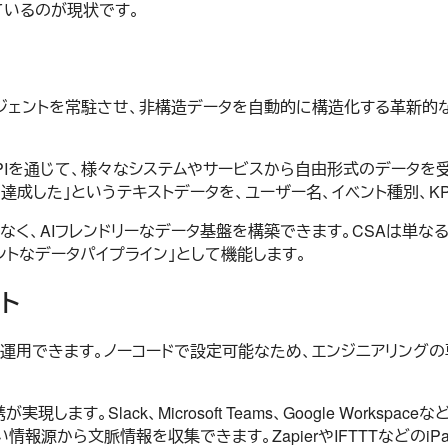
ているのが現状です。
れ」の中にAIエージェントを常駐させ、非構造データを自動的に構造化す
のAPIを通じて、様々なシステムやサービスから自由形式のデータを
て達成した」というテキストデータを、ユーザー名、イベント種別、K
く、AIフレンドリーなデータ基盤を構築できます。CSAは単な
トなデータパイプライン」として機能します。
ト
構築・運用できます。ノーコードで設定可能なため、エンジニアリング
ます。Slack、Microsoft Teams、Google Works
い情報源から文脈情報を収集できます。ZapierやIFTTTなどの