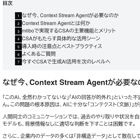
目次
なぜ今、Context Stream Agentが必要なのか
Context Stream Agentとは何か
miiboで実現するCSAの主要機能とメリット
CSAがもたらす具体的な活用シーン
導入時の注意点とベストプラクティス
よくあるご質問
今すぐCSAで生成AI活用を次のレベルへ
なぜ今、Context Stream Agentが必要
「このAI、全然わかってないな」「AIの回答が的外れ」とい
ん。この問題の根本原因は、AIに十分な「コンテクスト（文脈）」
人間同士のコミュニケーションでは、過去のやり取りや状況を自
モデルも、背景情報なしに適切な判断を下すことは困難です。
さらに、企業内のデータの多くは「非構造データ」として散在し