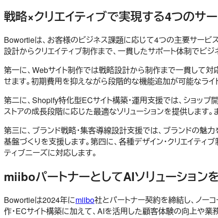
戦略×クリエイティブで実現する4つのサ
Bowortieは、お客様のビジネス課題に応じて4つの主要サ
設計からクリエイティブ制作まで、一貫したサポート体制でビジ
第一に、Webサイト制作では戦略設計から制作まで一貫して対
せます。初期費用を抑えながら段階的な機能追加が可能なライト
第二に、Shopify特化型ECサイト構築・運用支援では、ショッ
ストアの成長段階に応じた最適なソリューションを提供します。また、サ
第三に、ブランド戦略・集客導線設計支援では、ブランドの魅力
基盤づくりを支援します。第四に、各種デザイン・クリエイティ
ティブニーズに対応します。
miiboパートナーとしてAIソリューション
Bowortieは2024年に
miibo
社とパートナー契約を締結し、ノーコー
作・ECサイト構築に加えて、AIを活用した顧客体験の向上や