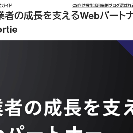
式ガイド
CS向け機能
活用事例
ブログ
選ばれ
業者の成長を支えるWebパート
tie