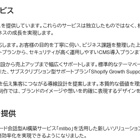
ービス
ービスを提供しています。これらのサービスは独立したものではな
ネスの成長を実現します。
応します。お客様の目的を丁寧に伺い、ビジネス課題を整理した
プランから、セキュリティが高く運用しやすいCMS導入プラン
プ開設から売上アップまで幅広くサポートします。標準的なテーマベースの
ブスクリプション型サポートプラン「Shopify Growth Su
を伝え集客につながる導線設計を提案します。本質的な価値を理
ブ制作では、ブランドのイメージや想いを的確に表現するデザインを
を提供
ド会話型AI構築サービス「miibo」を活用した新しいソリューシ
業務効率化を実現できるようになりました。