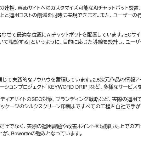
ボットの連携、Webサイトへのカスタマイズ可能なAIチャットボット
向上と運用コストの削減を同時に実現できます。また、ユーザーの
合わせて最適な位置にAIチャットボットを配置しています。ECサ
ついて相談する」というように、目的に応じた導線を設計し、ユー
通じて実践的なノウハウを蓄積しています。2.5次元作品の情報アー
ボレーションプロジェクト「KEYWORD DRIP」など、多様なサービ
メディアサイトのSEO対策、ブランディング戦略など、実際の運
制作、パッケージのシルクスクリーン印刷まですべての工程を自社で
だけでなく、実際の運用課題や改善ポイントを理解した上でのア
、Bowortieの強みとなっています。