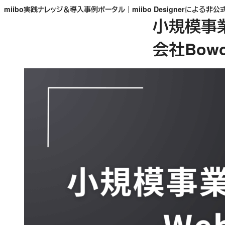
内
miibo実践ナレッジ＆導入事例ポータル｜miibo Designerによる非公
小規模事
容
を
会社Bowor
ス
キ
ッ
プ